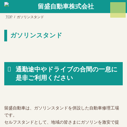
コ
ナ
ン
ビ
テ
ゲ
TOP
ガソリンスタンド
ン
ー
ツ
シ
へ
ョ
ガソリンスタンド
ス
ン
キ
に
ッ
移
プ
動
通勤途中やドライブの合間の一息に
是非ご利用ください
留盛自動車は、ガソリンスタンドを併設した自動車修理工場
です。
セルフスタンドとして、地域の皆さまにガソリンを激安で提