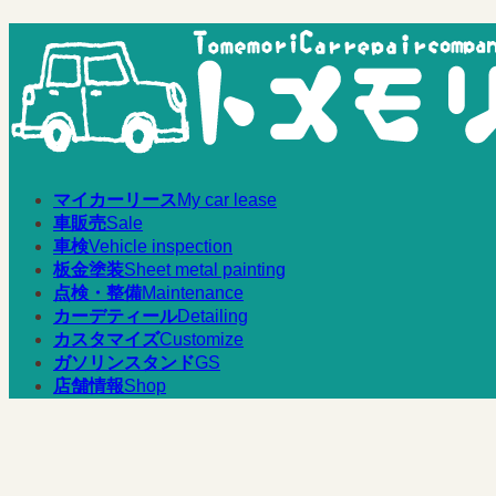
コ
ナ
ン
ビ
テ
ゲ
ン
ー
ツ
シ
へ
ョ
ス
ン
キ
に
マイカーリース
My car lease
ッ
移
車販売
Sale
プ
動
車検
Vehicle inspection
板金塗装
Sheet metal painting
点検・整備
Maintenance
カーデティール
Detailing
カスタマイズ
Customize
ガソリンスタンド
GS
店舗情報
Shop